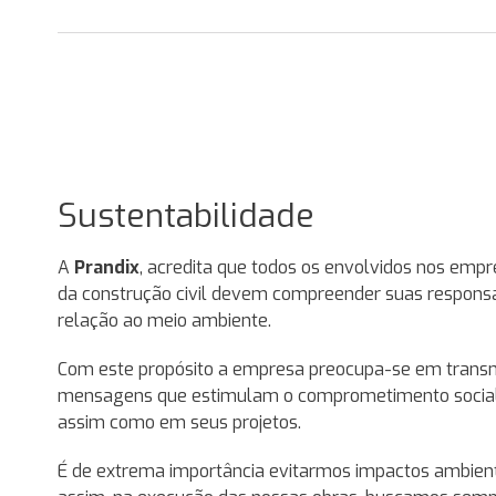
Sustentabilidade
io de
A
Prandix
, acredita que todos os envolvidos nos emp
da construção civil devem compreender suas respons
relação ao meio ambiente.
IX
Com este propósito a empresa preocupa-se em transm
mensagens que estimulam o comprometimento social
e
assim como em seus projetos.
s.
É de extrema importância evitarmos impactos ambient