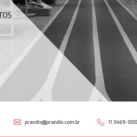
TOS
prandix@prandix.com.br
11 3469-100