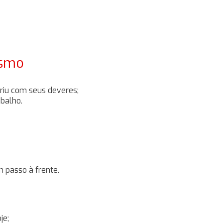
ismo
priu com seus deveres;
balho.
 passo à frente.
je;