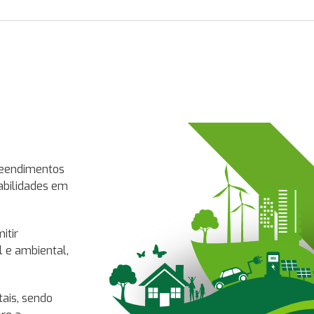
Sustentabilidade
reendimentos
Portanto, em nosso planejamento assumimos o
abilidades em
conciliar as nossas atividades com a concepçã
desenvolvimento sustentável
.
itir
Com este propósito, a
COMERCIAL E CONSTRU
 e ambiental,
absorve e aplica as principais técnicas e méto
ambiental, além de cumprir rigorosamente com
recursos necessários para a implantação de téc
ais, sendo