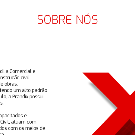
SOBRE NÓS
i, a Comercial e
strução civil
e obras.
tendo um alto padrão
o, a Prandix possui
s.
apacitados e
 Civil, atuam com
ados com os meios de
ra.