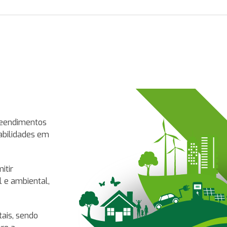
Sustentabilidade
reendimentos
Portanto, em nosso planejamento assumimos o
abilidades em
conciliar as nossas atividades com a concepçã
desenvolvimento sustentável
.
itir
Com este propósito, a
COMERCIAL E CONSTRU
 e ambiental,
absorve e aplica as principais técnicas e méto
ambiental, além de cumprir rigorosamente com
recursos necessários para a implantação de téc
ais, sendo