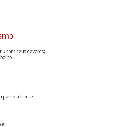
ismo
priu com seus deveres;
balho.
 passo à frente.
je;