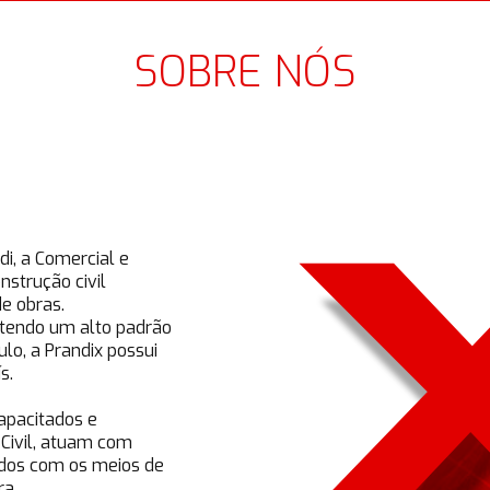
SOBRE NÓS
i, a Comercial e
strução civil
e obras.
tendo um alto padrão
o, a Prandix possui
s.
apacitados e
 Civil, atuam com
ados com os meios de
ra.