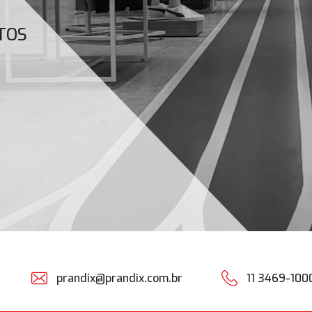
TOS
prandix@prandix.com.br
11 3469-100