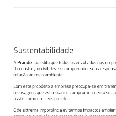
Sustentabilidade
io de
A
Prandix
, acredita que todos os envolvidos nos emp
da construção civil devem compreender suas respons
relação ao meio ambiente.
IX
Com este propósito a empresa preocupa-se em transm
mensagens que estimulam o comprometimento social
e
assim como em seus projetos.
s.
É de extrema importância evitarmos impactos ambient